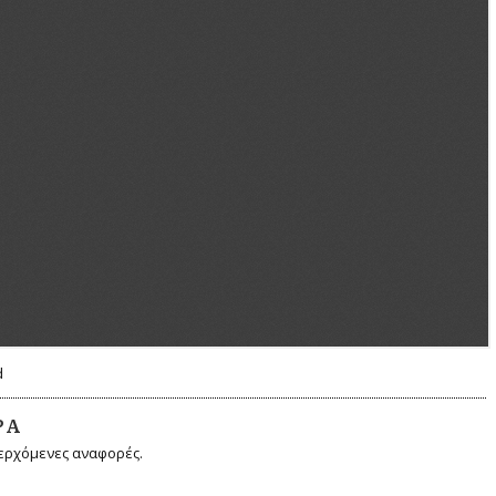
d
ΡΆ
ερχόμενες αναφορές.